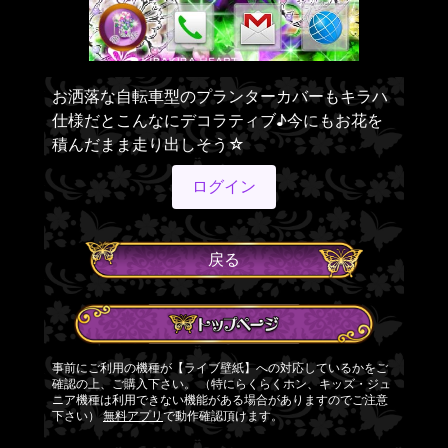
お洒落な自転車型のプランターカバーもキラハ
仕様だとこんなにデコラティブ♪今にもお花を
積んだまま走り出しそう☆
ログイン
戻る
事前にご利用の機種が【ライブ壁紙】への対応しているかをご
確認の上、ご購入下さい。 （特にらくらくホン、キッズ・ジュ
ニア機種は利用できない機能がある場合がありますのでご注意
下さい）
無料アプリ
で動作確認頂けます。