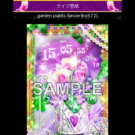
ライブ壁紙
garden plants fancier(ko572)