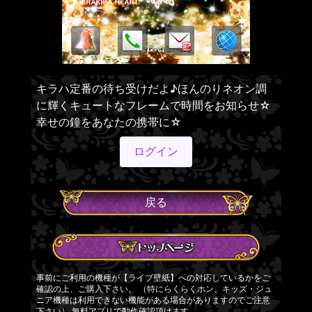
キラハ定番の待ち受けだよ♪ほんのりネオン調
に輝くキュートなフレームで時間をお知らせ☆
幸せの鐘をあなたの携帯に☆
ログイン
戻る
事前にご利用の機種が【ライブ壁紙】への対応しているかをご
確認の上、ご購入下さい。 （特にらくらくホン、キッズ・ジュ
ニア機種は利用できない機能がある場合がありますのでご注意
下さい）
無料アプリ
で動作確認頂けます。